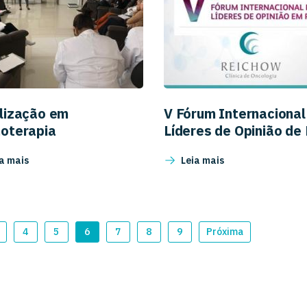
lização em
V Fórum Internacional
oterapia
Líderes de Opinião de
a mais
Leia mais
4
5
6
7
8
9
Próxima