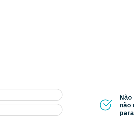
Não 
não 
para