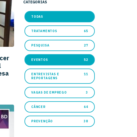
CATEGORIAS
TODAS
TRATAMENTOS
65
PESQUISA
27
cer
EVENTOS
52
l
esa
ENTREVISTAS E
11
REPORTAGENS
VAGAS DE EMPREGO
3
CÂNCER
64
PREVENÇÃO
38