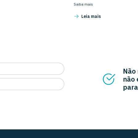
Saiba mais
Leia mais
Não 
não 
para