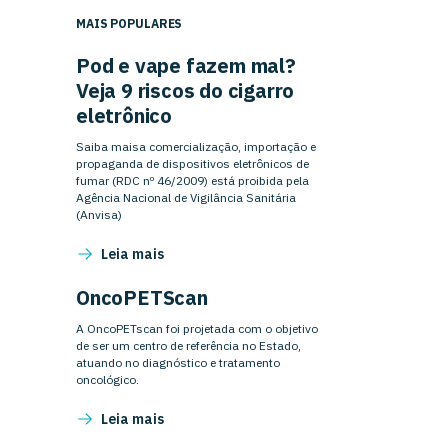
MAIS POPULARES
Pod e vape fazem mal?
Veja 9 riscos do cigarro
eletrônico
Saiba maisa comercialização, importação e
propaganda de dispositivos eletrônicos de
fumar (RDC nº 46/2009) está proibida pela
Agência Nacional de Vigilância Sanitária
(Anvisa)
Leia mais
OncoPETScan
A OncoPETscan foi projetada com o objetivo
de ser um centro de referência no Estado,
atuando no diagnóstico e tratamento
oncológico.
Leia mais