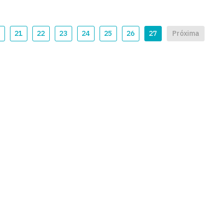
21
22
23
24
25
26
27
Próxima