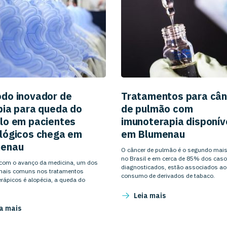
do inovador de
Tratamentos para cân
pia para queda do
de pulmão com
lo em pacientes
imunoterapia disponív
lógicos chega em
em Blumenau
menau
O câncer de pulmão é o segundo ma
no Brasil e em cerca de 85% dos cas
om o avanço da medicina, um dos
diagnosticados, estão associados ao
 mais comuns nos tratamentos
consumo de derivados de tabaco.
rápicos é alopécia, a queda do
Leia mais
a mais