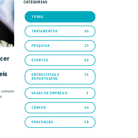
CATEGORIAS
TODAS
TRATAMENTOS
65
PESQUISA
27
cer
EVENTOS
52
eis
ENTREVISTAS E
11
REPORTAGENS
is comum
VAGAS DE EMPREGO
3
os
CÂNCER
64
PREVENÇÃO
38