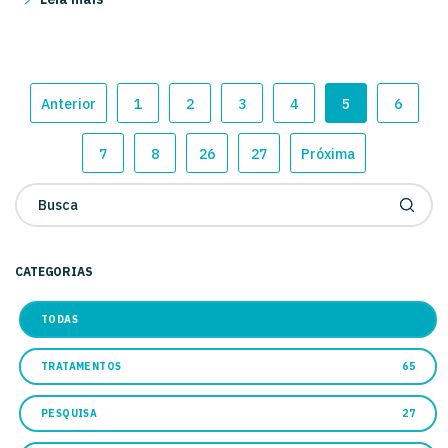
Anterior
1
2
3
4
5
6
7
8
26
27
Próxima
CATEGORIAS
TODAS
TRATAMENTOS
65
PESQUISA
27