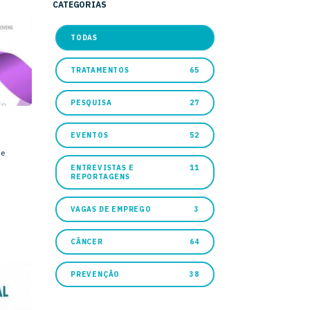
CATEGORIAS
TODAS
TRATAMENTOS
65
PESQUISA
27
EVENTOS
52
de
ENTREVISTAS E
11
REPORTAGENS
VAGAS DE EMPREGO
3
CÂNCER
64
PREVENÇÃO
38