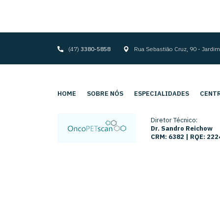
(47)
3380-5858
Rua Sebastião Cruz, 90 - Jard
HOME
SOBRE NÓS
ESPECIALIDADES
CENTR
Diretor Técnico:
Dr. Sandro Reichow
CRM: 6382 | RQE: 222