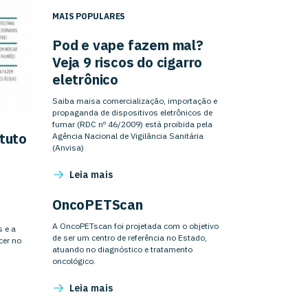
MAIS POPULARES
Pod e vape fazem mal?
Veja 9 riscos do cigarro
eletrônico
Saiba maisa comercialização, importação e
propaganda de dispositivos eletrônicos de
fumar (RDC nº 46/2009) está proibida pela
tuto
Agência Nacional de Vigilância Sanitária
(Anvisa)
Leia mais
OncoPETScan
A OncoPETscan foi projetada com o objetivo
 e a
de ser um centro de referência no Estado,
cer no
atuando no diagnóstico e tratamento
oncológico.
Leia mais