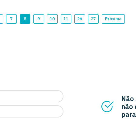
7
8
9
10
11
26
27
Próxima
Não 
não 
para