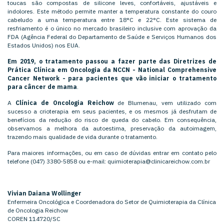
toucas são compostas de silicone leves, confortáveis, ajustáveis e
indolores. Este método permite manter a temperatura constante do couro
cabeludo a uma temperatura entre 18°C e 22°C. Este sistema de
resfriamento é o único no mercado brasileiro inclusive com aprovação da
FDA (Agência Federal do Departamento de Saúde e Serviços Humanos dos
Estados Unidos) nos EUA.
Em 2019, o tratamento passou a fazer parte das Diretrizes de
Prática Clínica em Oncologia da NCCN - National Comprehensive
Cancer Network - para pacientes que vão iniciar o tratamento
para câncer de mama
.
A
Clínica de Oncologia Reichow
de Blumenau, vem utilizado com
sucesso a crioterapia em seus pacientes, e os mesmos já desfrutam de
benefícios da redução do risco de queda do cabelo. Em consequência,
observamos a melhora da autoestima, preservação da autoimagem,
trazendo mais qualidade de vida durante o tratamento.
Para maiores informações, ou em caso de dúvidas entrar em contato pelo
telefone (047) 3380-5858 ou e-mail: quimioterapia@clinicareichow.com.br
Vivian Daiana Wollinger
Enfermeira Oncológica e Coordenadora do Setor de Quimioterapia da Clínica
de Oncologia Reichow
COREN 114720/SC